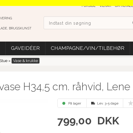
FORSIDE
VILKÅR
OM ROYAL
EVERING
LADE, BRUGSKUNST
GAVEIDÉER
CHAMPAGNE/VIN/TILBEHØR
Stue
»
Vase & krukke
ase H34,5 cm. råhvid, Lene 
På lager
Lev. 3-5 dage
799,00
DKK