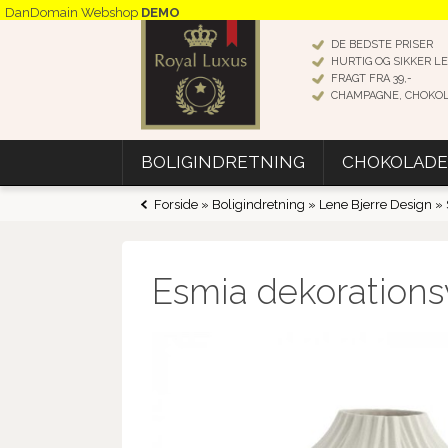
DanDomain Webshop
DEMO
DE BEDSTE PRISER
HURTIG OG SIKKER L
FRAGT FRA 39,-
CHAMPAGNE, CHOKO
BOLIGINDRETNING
CHOKOLADE
Forside
»
Boligindretning
»
Lene Bjerre Design
»
Esmia dekorationsv