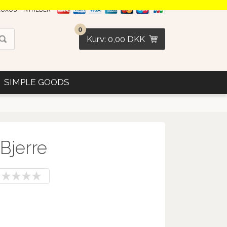
LUXUS
NYHEDER
0
Kurv: 0,00 DKK
SIMPLE GOODS
Bjerre