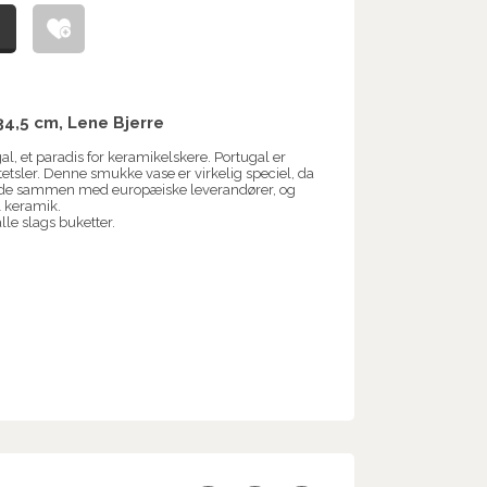
4,5 cm, Lene Bjerre
l, et paradis for keramikelskere. Portugal er
tetsler. Denne smukke vase er virkelig speciel, da
rbejde sammen med europæiske leverandører, og
l keramik.
lle slags buketter.